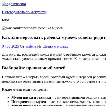
Перейти
к
Путеводитель по Искусству
содержимому
Блог
Как заинтересовать ребёнка музеем: советы роди
04.03.2025
От:
milena
Из:
Детям о музеях
Для многих родителей поход в музей с ребёнком кажется сложн
может стать увлекательным приключением. Как сделать так, чт
Выбирайте правильный музей
Первый шаг – выбрать музей, который будет интересен ребёнку.
подойдут интерактивные музеи, где можно что-то потрогать, п
Какие музеи нравятся детям:
Музеи науки и техники
– с интерактивными экспонатам
Исторические музеи
– где есть костюмы, макеты замков,
Музеи природы и динозавров
– с огромными скелетами,