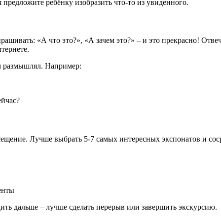
 предложите ребёнку изобразить что-то из увиденного.
ашивать: «А что это?», «А зачем это?» – и это прекрасно! Отве
нтернете.
ам размышлял. Например:
ейчас?
осещение. Лучше выбрать 5-7 самых интересных экспонатов и сос
енты
одить дальше – лучше сделать перерыв или завершить экскурсию.