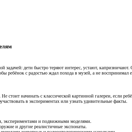
телям
ой задачей: дети быстро теряют интерес, устают, капризничают.
обы ребёнок с радостью ждал похода в музей, а не воспринимал 
 Не стоит начинать с классической картинной галереи, если реб
оучаствовать в экспериментах или узнать удивительные факты.
и, экспериментами и подвижными моделями.
 оружие и другие реалистичные экспонаты.
 чучелами животных и палеонтологическими находками.