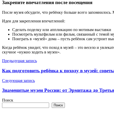
Закрепите впечатления после посещения
После музея обсудите, что ребёнку больше всего запомнилось.
Идеи для закрепления впечатлений:
Сделать поделку или аппликацию по мотивам выставки
Посмотреть мультфильм или фильм, связанный с темой м
Поиграть в «музей» дома – пусть ребёнок сам устроит вы
Когда ребёнок увидит, что поход в музей – это весело и увлека
скучное «нужно ходить в музеи».
Навигация
Предыдущая запись
по
Как подготовить ребёнка к походу в музей: совет
записям
Следующая запись
Знаменитые музеи России: от Эрмитажа до Треть
Поиск
Поиск