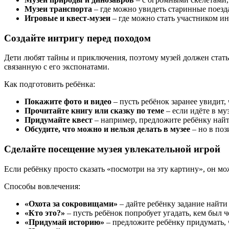
Музеи транспорта
– где можно увидеть старинные поезда
Игровые и квест-музеи
– где можно стать участником и
Создайте интригу перед походом
Дети любят тайны и приключения, поэтому музей должен стать д
связанную с его экспонатами.
Как подготовить ребёнка:
Покажите фото и видео
– пусть ребёнок заранее увидит, 
Прочитайте книгу или сказку по теме
– если идёте в му
Придумайте квест
– например, предложите ребёнку найти
Обсудите, что можно и нельзя делать в музее
– но в поз
Сделайте посещение музея увлекательной игрой
Если ребёнку просто сказать «посмотри на эту картину», он мо
Способы вовлечения:
«Охота за сокровищами»
– дайте ребёнку задание найти
«Кто это?»
– пусть ребёнок попробует угадать, кем был ч
«Придумай историю»
– предложите ребёнку придумать, 