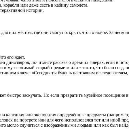
, корабли или даже сесть в кабину самолёта.
нтерактивной истории.
ля них местом, где они смогут открыть что-то новое. За нескол
что его ждёт.
зей динозавров, почитайте рассказ о древних ящерах, если в ист
 в музее «самый старый предмет» или «что-то, что было создано
итивном ключе: «Сегодня ты будешь настоящим исследователем, а
жет быстро заскучать. Но если превратить музейное посещение в 
 на картинах или экспонатах определённые предметы (например, 
еловек на портрете или для чего использовался тот или иной пре
что могло случиться с изображёнными людьми или как был найде